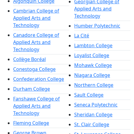
Algonquin College
Georgian College of
Applied Arts and
Cambrian College of
Technology
Applied Arts and
Technology
Humber Polytechnic
Canadore College of
La Cité
Applied Arts and
Lambton College
Technology
Loyalist College
Collège Boréal
Mohawk College
Conestoga College
Niagara College
Confederation College
Northern College
Durham College
Sault College
Fanshawe College of
Seneca Polytechnic
Applied Arts and
Technology
Sheridan College
Fleming College
St. Clair College
George Brown