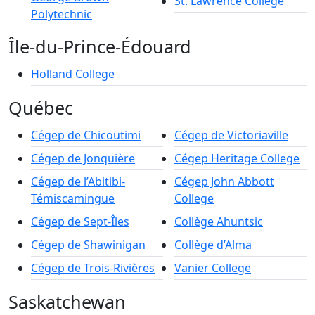
St. Lawrence College
Polytechnic
Île-du-Prince-Édouard
Holland College
Québec
Cégep de Chicoutimi
Cégep de Victoriaville
Cégep de Jonquière
Cégep Heritage College
Cégep de l’Abitibi-
Cégep John Abbott
Témiscamingue
College
Cégep de Sept-Îles
Collège Ahuntsic
Cégep de Shawinigan
Collège d’Alma
Cégep de Trois-Rivières
Vanier College
Saskatchewan