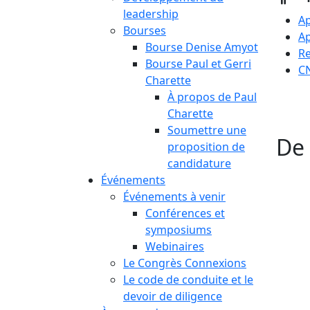
leadership
Ap
Bourses
A
Bourse Denise Amyot
Re
Bourse Paul et Gerri
C
Charette
À propos de Paul
Charette
Soumettre une
De 
proposition de
candidature
Événements
Événements à venir
Conférences et
symposiums
Webinaires
Le Congrès Connexions
Le code de conduite et le
devoir de diligence