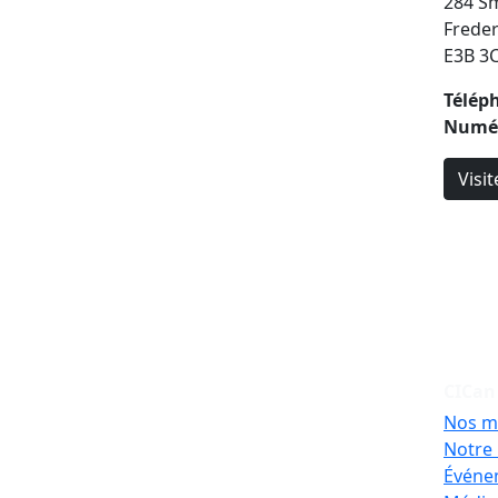
284 Sm
Frede
E3B 3
Télép
Numér
Visit
CICan
Nos m
Notre 
Événe