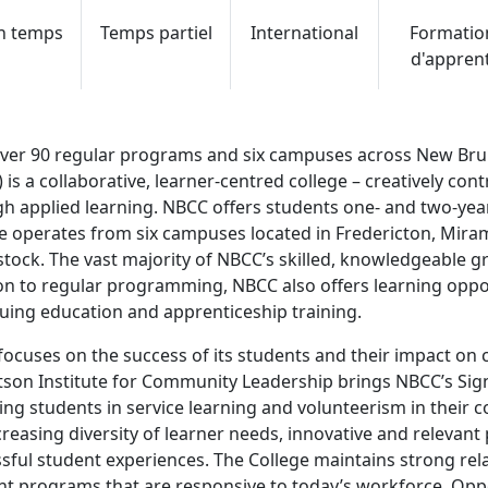
in temps
Temps partiel
International
Formatio
d'apprent
over 90 regular programs and six campuses across New Br
 is a collaborative, learner-centred college – creatively co
h applied learning. NBCC offers students one- and two-yea
e operates from six campuses located in Fredericton, Miram
ock. The vast majority of NBCC’s skilled, knowledgeable g
on to regular programming, NBCC also offers learning oppo
uing education and apprenticeship training.
ocuses on the success of its students and their impact on
son Institute for Community Leadership brings NBCC’s Sign
ng students in service learning and volunteerism in their 
creasing diversity of learner needs, innovative and relevan
sful student experiences. The College maintains strong rel
nt programs that are responsive to today’s workforce. Oppor