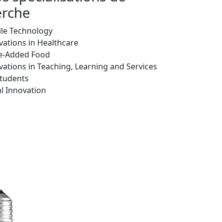
erche
le Technology
vations in Healthcare
e-Added Food
vations in Teaching, Learning and Services
Students
al Innovation