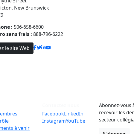
ythe Street
ricton, New Brunswick
C9
hone :
506-658-6600
o sans frais :
888-796-6222
ez le site Web
Contactez nous
Abonnez-vous à
recevoir les de
embres
Facebook
LinkedIn
secteur collégi
rôle
Instagram
YouTube
ments à venir
S'abonner