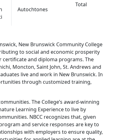
Total
n
Autochtones
i
unswick, New Brunswick Community College
ntributing to social and economic prosperity
r certificate and diploma programs. The
ichi, Moncton, Saint John, St. Andrews and
raduates live and work in New Brunswick. In
rtunities through customized training,
 communities. The College’s award-winning
ature Learning Experience to live by
communities. NBCC recognizes that, given
t program and service responses are key to
ationships with employers to ensure quality,
tunities for applied learning are at the