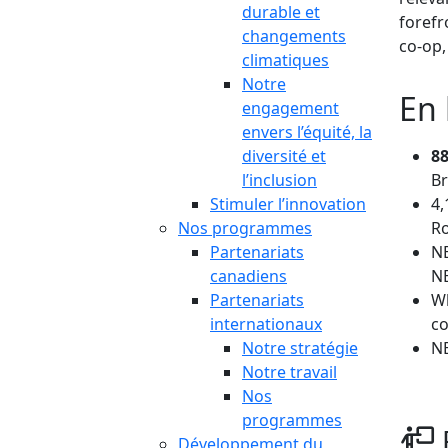
durable et
forefr
changements
co-op,
climatiques
Notre
En 
engagement
envers l’équité, la
diversité et
8
l’inclusion
Br
Stimuler l’innovation
4,
Nos programmes
Ro
Partenariats
NB
canadiens
NB
Partenariats
Wh
internationaux
co
Notre stratégie
NB
Notre travail
Nos
programmes
Développement du