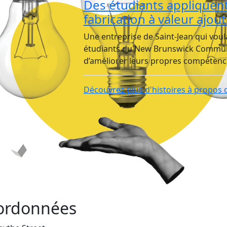
Des étudiants appliquent 
fabrication à valeur ajou
Une entreprise de Saint-Jean qui voul
étudiants du New Brunswick Communi
d’améliorer leurs propres compétence
Découvrez plus d'histoires à propo
ordonnées