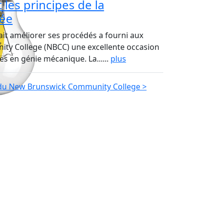
les principes de la
tée
ait améliorer ses procédés a fourni aux
ty College (NBCC) une excellente occasion
s en génie mécanique. La......
plus
s du New Brunswick Community College >