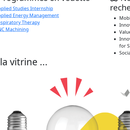
rech
plied Studies Internship
pplied Energy Management
Mobi
spiratory Therapy
Inno
NC Machining
Valu
Inno
for 
Soci
la vitrine ...