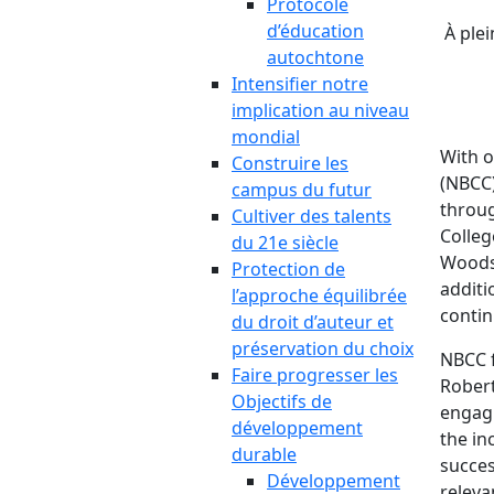
Protocole
d’éducation
À ple
autochtone
Intensifier notre
implication au niveau
mondial
With 
Construire les
(NBCC)
campus du futur
throug
Cultiver des talents
Colleg
du 21e siècle
Woodst
Protection de
additi
l’approche équilibrée
contin
du droit d’auteur et
préservation du choix
NBCC f
Faire progresser les
Robert
Objectifs de
engagi
développement
the in
durable
succes
Développement
releva