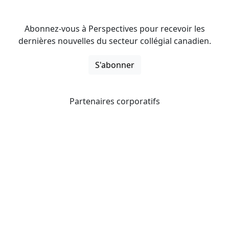
Abonnez-vous à Perspectives pour recevoir les
dernières nouvelles du secteur collégial canadien.
S'abonner
Partenaires corporatifs
CICan noue des partenariats avec des organisations qui
opèrent à l’échelle du pays pour étendre les possibilités
d’affaires pour ses membres et offrir à ceux-ci de
nouveaux produits et services.
Collèges et instituts Canada est fière d'être membre des