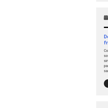
D
f
Co
so
si
pa
sa