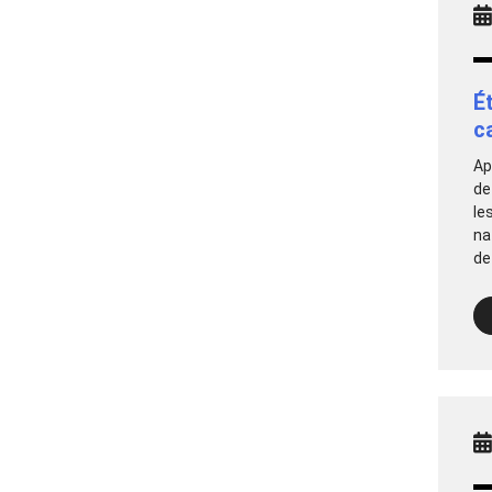
É
c
Ap
de
le
na
de