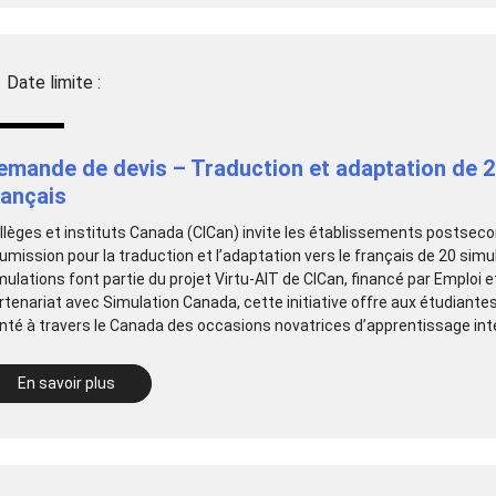
Date limite :
emande de devis – Traduction et adaptation de 20
rançais
llèges et instituts Canada (CICan) invite les établissements postsec
umission pour la traduction et l’adaptation vers le français de 20 simul
mulations font partie du projet Virtu-AIT de CICan, financé par Emplo
rtenariat avec Simulation Canada, cette initiative offre aux étudiant
nté à travers le Canada des occasions novatrices d’apprentissage intégr
En savoir plus