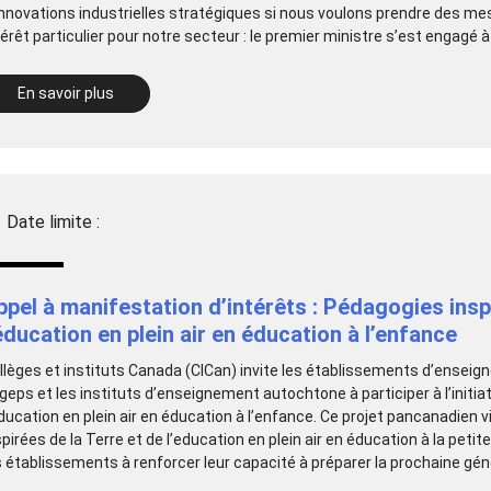
innovations industrielles stratégiques si nous voulons prendre des m
térêt particulier pour notre secteur : le premier ministre s’est engagé à
En savoir plus
Date limite :
ppel à manifestation d’intérêts : Pédagogies insp
’éducation en plein air en éducation à l’enfance
llèges et instituts Canada (CICan) invite les établissements d’ensei
geps et les instituts d’enseignement autochtone à participer à l’initia
education en plein air en éducation à l’enfance. Ce projet pancanadien v
spirées de la Terre et de l’education en plein air en éducation à la peti
s établissements à renforcer leur capacité à préparer la prochaine géné