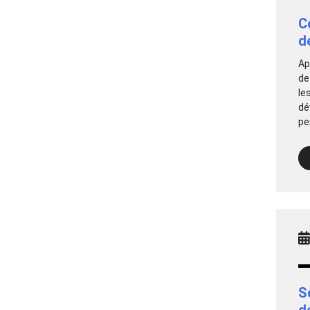
C
d
Ap
de
le
dé
pe
S
d