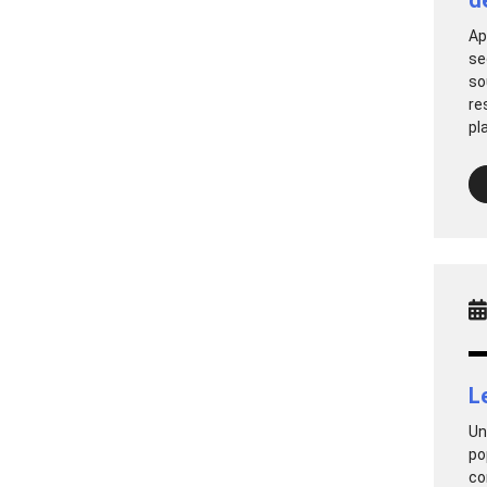
Ap
se
so
re
pl
L
Un
po
co