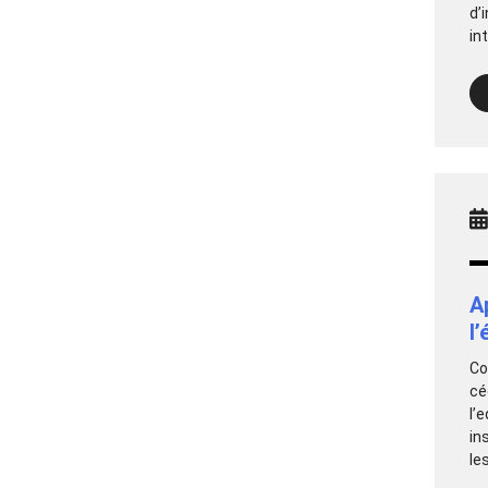
d’
in
A
l
Co
cé
l’
in
le