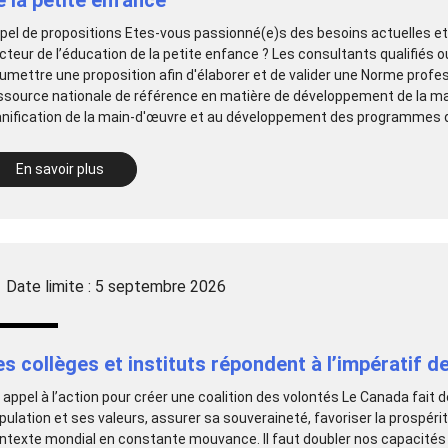
pel de propositions Etes-vous passionné(e)s des besoins actuelles e
cteur de l’éducation de la petite enfance ? Les consultants qualifiés o
umettre une proposition afin d'élaborer et de valider une Norme profe
ssource nationale de référence en matière de développement de la main
anification de la main-d'œuvre et au développement des programmes d'
En savoir plus
Date limite : 5 septembre 2026
es collèges et instituts répondent à l’impératif 
 appel à l’action pour créer une coalition des volontés Le Canada fai
pulation et ses valeurs, assurer sa souveraineté, favoriser la prospér
ntexte mondial en constante mouvance. Il faut doubler nos capacités