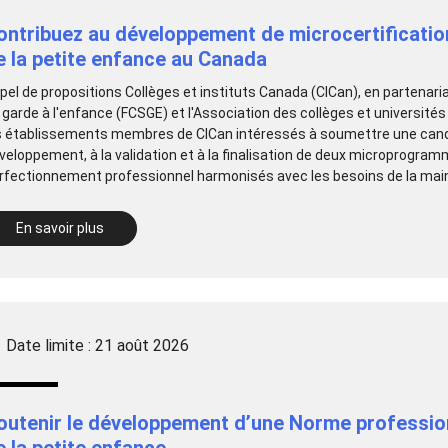
ontribuez au développement de microcertification
e la petite enfance au Canada
pel de propositions Collèges et instituts Canada (CICan), en partenar
 garde à l'enfance (FCSGE) et l'Association des collèges et université
s établissements membres de CICan intéressés à soumettre une candida
veloppement, à la validation et à la finalisation de deux microprogra
rfectionnement professionnel harmonisés avec les besoins de la main-d
En savoir plus
Date limite : 21 août 2026
outenir le développement d’une Norme profession
e la petite enfance