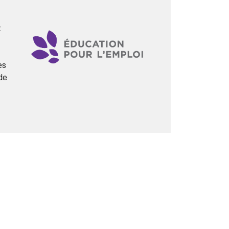
t
es
de