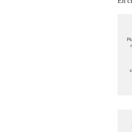
En ch
Pl
c