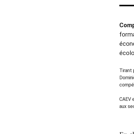
Comp
forma
écon
écolo
Tirant 
Domini
compét
CAEV e
aux se