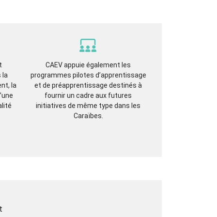
t
CAEV appuie également les
 la
programmes pilotes d’apprentissage
nt, la
et de préapprentissage destinés à
d’une
fournir un cadre aux futures
lité
initiatives de même type dans les
Caraïbes.
t