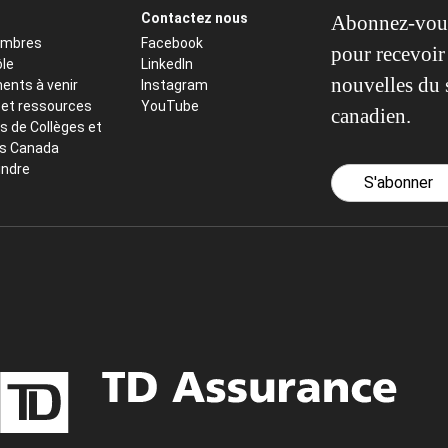
Contactez nous
Abonnez-vous
embres
Facebook
pour recevoir 
ôle
LinkedIn
nouvelles du 
ents à venir
Instagram
 et ressources
YouTube
canadien.
s de Collèges et
ts Canada
indre
S'abonner