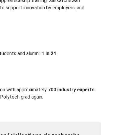
 apprenticeship training. Saskatchewan
 to support innovation by employers, and
students and alumni:
1 in 24
ion with approximately
700 industry experts
.
 Polytech grad again.