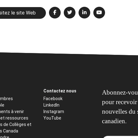
sitez le site Web
Contactez nous
Abonnez-vous
embres
Facebook
pour recevoir 
ôle
LinkedIn
nouvelles du 
ents à venir
Instagram
 et ressources
YouTube
canadien.
s de Collèges et
ts Canada
indre