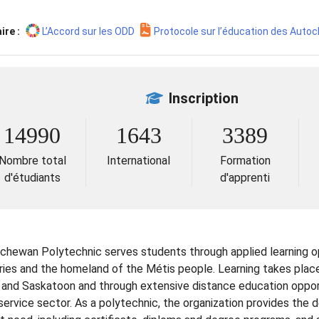
ire :
L’Accord sur les ODD
Protocole sur l’éducation des Auto
Inscription
14990
1643
3389
Nombre total
International
Formation
d'étudiants
d'apprenti
chewan Polytechnic serves students through applied learning op
ories and the homeland of the Métis people. Learning takes plac
 and Saskatoon and through extensive distance education oppor
service sector. As a polytechnic, the organization provides the 