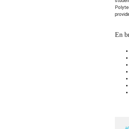
studen
Polyte
providi
En b