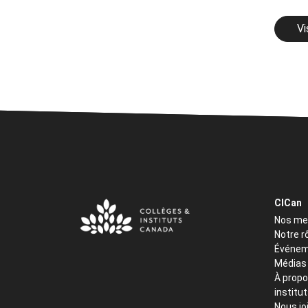
Vi
CICan
Nos m
Notre r
Événem
Médias
À propo
institu
Nous jo