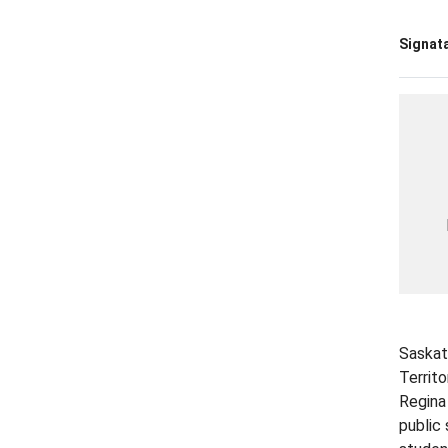
Signata
Saskat
Territ
Regina
public 