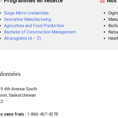
Programmes en vedette
Nos 
Surge Micro-credentials
Digit
Innovative Manufacturing
Manu
Agriculture and Food Production
BioS
Bachelor of Construction Management
Natur
All programs (A – Z)
Healt
données
9 4th Avenue South
oon, Saskatchewan
X2
 sans frais :
1-866-467-4278