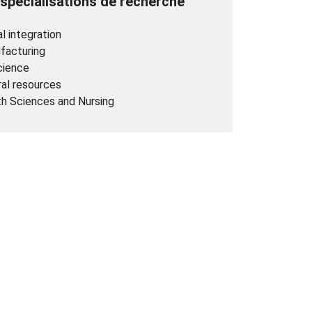
spécialisations de recherche
al integration
facturing
cience
al resources
h Sciences and Nursing