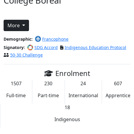
Collège Boréal
More
Demographic:
Francophone
Signatory:
SDG Accord
Indigenous Education Protocol
50-30 Challenge
Enrolment
1507
230
24
607
Full-time
Part-time
International
Apprentice
18
Indigenous