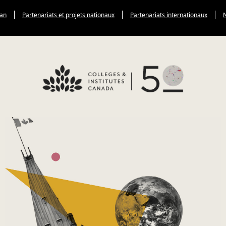
Can
Partenariats et projets nationaux
Partenariats internationaux
N