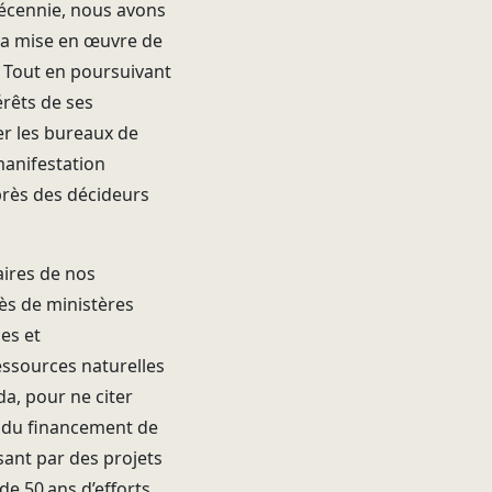
décennie, nous avons
s la mise en œuvre de
 Tout en poursuivant
rêts de ses
er les bureaux de
manifestation
près des décideurs
aires de nos
s de ministères
es et
sources naturelles
a, pour ne citer
t du financement de
sant par des projets
de 50 ans d’efforts