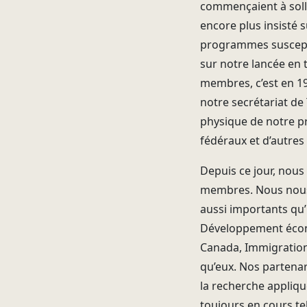
commençaient à solli
encore plus insisté s
programmes suscepti
sur notre lancée en
membres, c’est en 19
notre secrétariat d
physique de notre pr
fédéraux et d’autre
Depuis ce jour, nous
membres. Nous nous
aussi importants qu’
Développement écon
Canada, Immigration,
qu’eux. Nos partenar
la recherche appliqué
toujours en cours tel