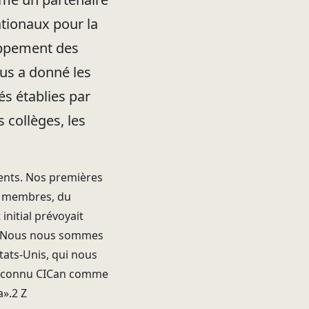
tionaux pour la
oppement des
ous a donné les
és établies par
 collèges, les
ments. Nos premières
os membres, du
initial prévoyait
tes. Nous nous sommes
tats-Unis, qui nous
 reconnu CICan comme
».2 Z