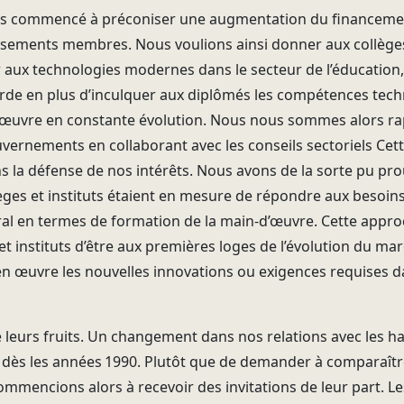
s commencé à préconiser une augmentation du financemen
sements membres. Nous voulions ainsi donner aux collèges e
aux technologies modernes dans le secteur de l’éducation, 
garde en plus d’inculquer aux diplômés les compétences tec
’œuvre en constante évolution. Nous nous sommes alors r
ouvernements en collaborant avec les conseils sectoriels Ce
ns la défense de nos intérêts. Nous avons de la sorte pu pr
èges et instituts étaient en mesure de répondre aux besoins 
l en termes de formation de la main-d’œuvre. Cette appr
t instituts d’être aux premières loges de l’évolution du mar
n œuvre les nouvelles innovations ou exigences requises 
é leurs fruits. Un changement dans nos relations avec les h
 dès les années 1990. Plutôt que de demander à comparaîtr
mencions alors à recevoir des invitations de leur part. Le