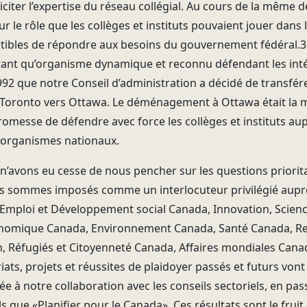
citer l’expertise du réseau collégial. Au cours de la même 
ur le rôle que les collèges et instituts pouvaient jouer dan
bles de répondre aux besoins du gouvernement fédéral.3
 tant qu’organisme dynamique et reconnu défendant les inté
92 que notre Conseil d’administration a décidé de transfér
e Toronto vers Ottawa. Le déménagement à Ottawa était la 
omesse de défendre avec force les collèges et instituts au
s organismes nationaux.
 n’avons eu cesse de nous pencher sur les questions priorit
 sommes imposés comme un interlocuteur privilégié auprè
Emploi et Développement social Canada, Innovation, Scienc
omique Canada, Environnement Canada, Santé Canada, Res
 Réfugiés et Citoyenneté Canada, Affaires mondiales Canad
iats, projets et réussites de plaidoyer passés et futurs von
e à notre collaboration avec les conseils sectoriels, en pas
s que «Planifier pour le Canada». Ces résultats sont le fruit 