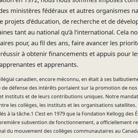
des ministères fédéraux et autres organismes na
 projets d’éducation, de recherche et de dével
es tant au national qu’à l’international. Cela n
ires pour, au fil des ans, faire avancer les priorit
éussir à obtenir financements et appuis pour les
s apprenantes et apprenants.
ollégial canadien, encore méconnu, en était à ses balbutie
re de défense des intérêts portaient sur la promotion de n
t instituts et de leurs contributions uniques. Notre mandat 
entre les collèges, les instituts et les organisations satelli
s à la tâche.1 C’est en 1979 que la Fondation Kellogg des É
 première subvention de fonctionnement, a officiellement
tional du mouvement des collèges communautaires au Canada