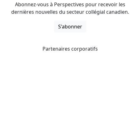
Abonnez-vous à Perspectives pour recevoir les
dernières nouvelles du secteur collégial canadien.
S'abonner
Partenaires corporatifs
CICan noue des partenariats avec des organisations qui
opèrent à l’échelle du pays pour étendre les possibilités
d’affaires pour ses membres et offrir à ceux-ci de
nouveaux produits et services.
Collèges et instituts Canada est fière d'être membre des
organisations suivantes.