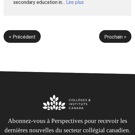
secondary education in...
Lire plus
Navigation
< Précédent
Prochain >
de
l’article
Abonnez-vous à Perspectives pour recevoir les
dernières nouvelles du secteur collégial canadien.