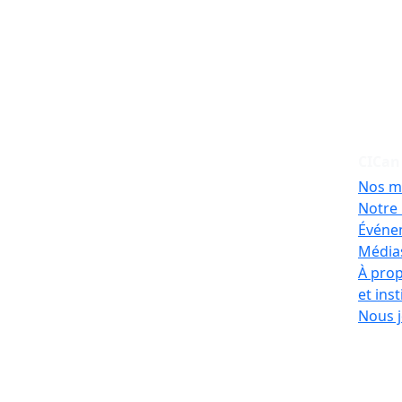
CICan
Nos m
Notre 
Événe
Médias
À prop
et ins
Nous j