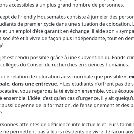
ons accessibles à un plus grand nombre de personnes.
cept de Friendly Housemates consiste à jumeler des personn
udiants de premier cycle dans une situation de colocation. 
 et un emploi d’été garanti; en échange, il aide son « symp
a société et à vivre de façon plus indépendante, tout en dem
é.
jet est rendu possible grâce à une subvention du Fonds d’
 collèges du Conseil de recherches en sciences humaines.
t une relation de colocation aussi normale que possible »,
ex
pale, dans une entrevue.
« Les étudiants n’offrent pas de 
ocataire, vous regardez la télévision ensemble, vous écout
é ensemble. L’idée, c’est qu’en cas d’urgence, il y ait quelqu
t aussi doyenne de la formation, de l’enseignement et de
e.
rsonnes atteintes de déficience intellectuelle et leurs famil
 ne permettent pas à leurs résidents de vivre de façon auss