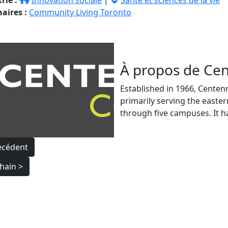
rie :
Innovation sociale
|
Santé et sciences de la vie
aires :
Community Living Toronto
À propos de Cen
Established in 1966, Centenni
primarily serving the easte
through five campuses. It ha
igation
écédent
hain >
ticle