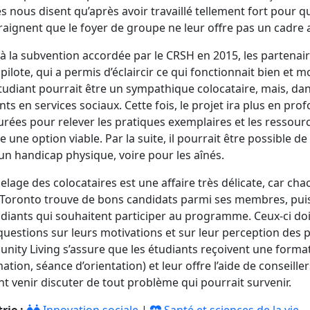
es nous disent qu’après avoir travaillé tellement fort pour
craignent que le foyer de groupe ne leur offre pas un cadre 
à la subvention accordée par le CRSH en 2015, les partenai
 pilote, qui a permis d’éclaircir ce qui fonctionnait bien et 
tudiant pourrait être un sympathique colocataire, mais, dans 
nts en services sociaux. Cette fois, le projet ira plus en pr
urées pour relever les pratiques exemplaires et les ressourc
e une option viable. Par la suite, il pourrait être possible 
un handicap physique, voire pour les aînés.
elage des colocataires est une affaire très délicate, car ch
 Toronto trouve de bons candidats parmi ses membres, puis
udiants qui souhaitent participer au programme. Ceux-ci 
questions sur leurs motivations et sur leur perception des 
ity Living s’assure que les étudiants reçoivent une format
ation, séance d’orientation) et leur offre l’aide de conseiller
t venir discuter de tout problème qui pourrait survenir.