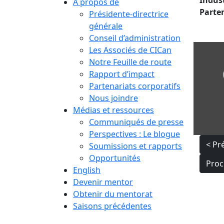
Indust
À propos de
Parten
Présidente-directrice
générale
Conseil d’administration
Les Associés de CICan
Notre Feuille de route
Rapport d’impact
Partenariats corporatifs
Nous joindre
Médias et ressources
Communiqués de presse
Perspectives : Le blogue
Nav
< Pr
Soumissions et rapports
de
Opportunités
Proc
English
l’ar
Devenir mentor
Obtenir du mentorat
Saisons précédentes