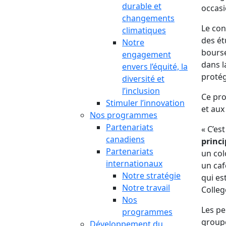
durable et
occasi
changements
Le con
climatiques
des ét
Notre
bourse
engagement
dans l
envers l’équité, la
protég
diversité et
l’inclusion
Ce pro
Stimuler l’innovation
et aux
Nos programmes
Partenariats
« C’es
canadiens
princi
Partenariats
un col
internationaux
un caf
Notre stratégie
qui es
Notre travail
Colleg
Nos
Les pe
programmes
groupe
Développement du