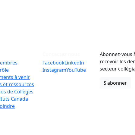
Contactez nous
Abonnez-vous à
recevoir les de
embres
Facebook
LinkedIn
secteur collégi
rôle
Instagram
YouTube
ments à venir
S'abonner
 et ressources
os de Collèges
tituts Canada
oindre