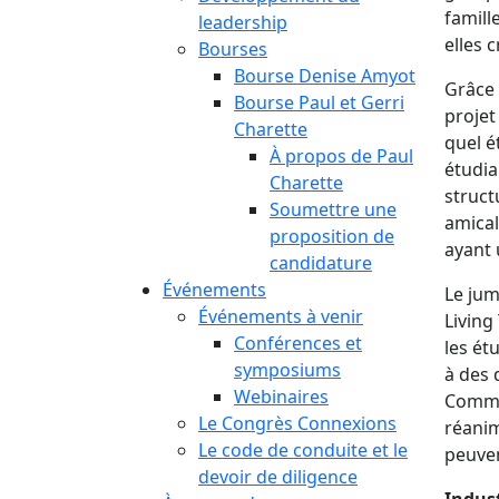
famill
leadership
elles 
Bourses
Bourse Denise Amyot
Grâce 
Bourse Paul et Gerri
projet
Charette
quel é
À propos de Paul
étudia
Charette
struct
Soumettre une
amical
proposition de
ayant 
candidature
Événements
Le jum
Événements à venir
Living
Conférences et
les ét
symposiums
à des 
Webinaires
Commun
Le Congrès Connexions
réanim
Le code de conduite et le
peuven
devoir de diligence