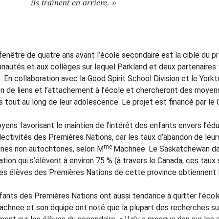
ils traînent en arrière. »
enêtre de quatre ans avant l’école secondaire est la cible du pr
autés et aux collèges sur lequel Parkland et deux partenaires t
 En collaboration avec la Good Spirit School Division et le Yorkt
on de liens et l’attachement à l’école et chercheront des moyens
s tout au long de leur adolescence. Le projet est financé par l
yens favorisant le maintien de l’intérêt des enfants envers l’éd
llectivités des Premières Nations, car les taux d’abandon de le
me
unes non autochtones, selon M
Machnee. Le Saskatchewan dan
ation qui s’élèvent à environ 75 % (à travers le Canada, ces tau
es élèves des Premières Nations de cette province obtiennent 
ants des Premières Nations ont aussi tendance à quitter l’école 
chnee et son équipe ont noté que la plupart des recherches sur