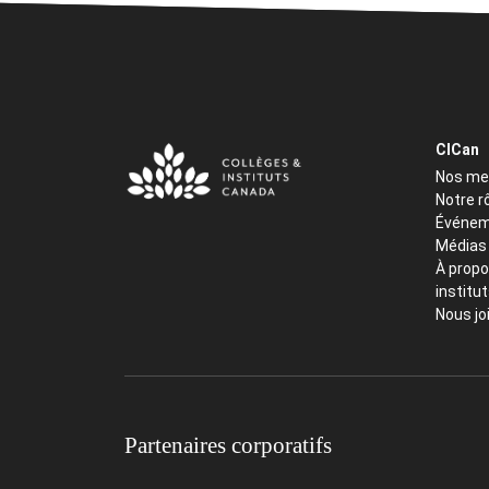
CICan
Nos m
Notre r
Événem
Médias
À propo
institu
Nous jo
Partenaires corporatifs