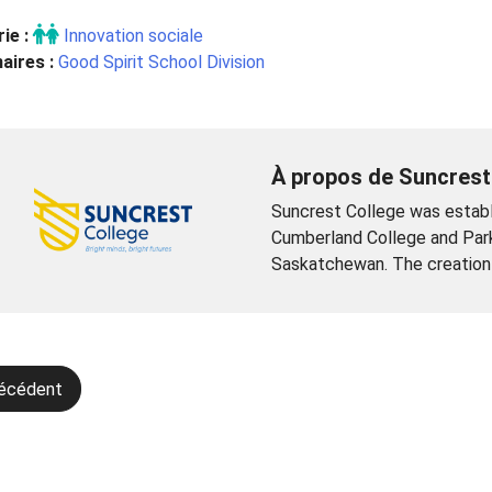
ie :
Innovation sociale
aires :
Good Spirit School Division
À propos de Suncrest
Suncrest College was establ
Cumberland College and Parkl
Saskatchewan. The creation 
gation
récédent
icle