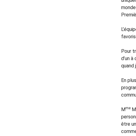
uniquem
monde s
Premiè
L’équip
favoris
Pour tr
d’un à
quand j
En plus
progra
commun
me
M
Ma
personn
être un
commen