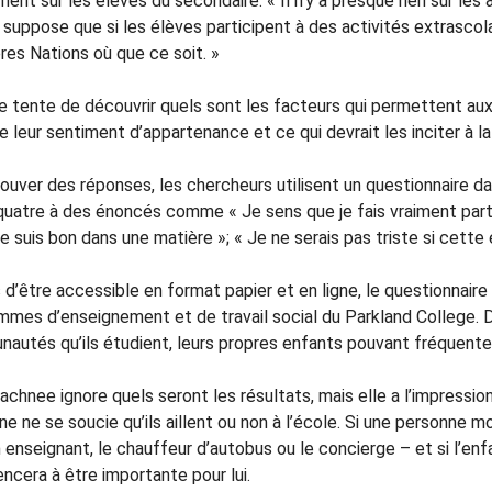
ent sur les élèves du secondaire. « Il n’y a presque rien sur les a
uppose que si les élèves participent à des activités extrascolair
res Nations où que ce soit. »
e tente de découvrir quels sont les facteurs qui permettent aux e
e leur sentiment d’appartenance et ce qui devrait les inciter à la
ouver des réponses, les chercheurs utilisent un questionnaire da
 quatre à des énoncés comme « Je sens que je fais vraiment part
e suis bon dans une matière »; « Je ne serais pas triste si cette 
 d’être accessible en format papier et en ligne, le questionnair
mmes d’enseignement et de travail social du Parkland College. D
autés qu’ils étudient, leurs propres enfants pouvant fréquente
chnee ignore quels seront les résultats, mais elle a l’impress
e ne se soucie qu’ils aillent ou non à l’école. Si une personne m
 enseignant, le chauffeur d’autobus ou le concierge – et si l’enfa
cera à être importante pour lui.