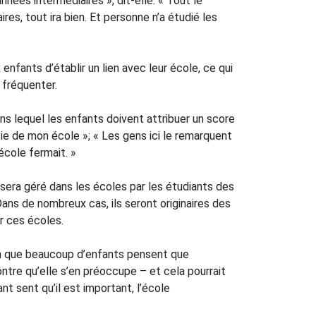
nnées intermédiaires », dit-elle. « Tout le
es, tout ira bien. Et personne n’a étudié les
nfants d’établir un lien avec leur école, ce qui
 fréquenter.
ns lequel les enfants doivent attribuer un score
ie de mon école »; « Les gens ici le remarquent
école fermait. »
e sera géré dans les écoles par les étudiants des
ans de nombreux cas, ils seront originaires des
r ces écoles.
ion que beaucoup d’enfants pensent que
ontre qu’elle s’en préoccupe – et cela pourrait
nt sent qu’il est important, l’école