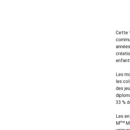
Cette f
commun
années.
créati
enfant
Les mo
les co
des je
diplom
33 % d
Les enf
me
M
Ma