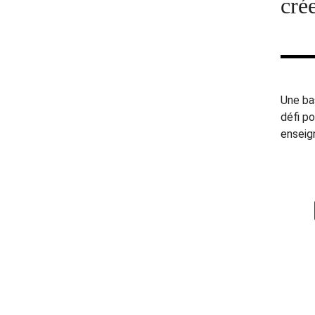
crée
Une bas
défi po
enseig