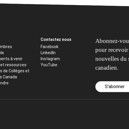
Contactez nous
Abonnez-vous
embres
Facebook
pour recevoir 
ôle
LinkedIn
nouvelles du 
ents à venir
Instagram
 et ressources
YouTube
canadien.
s de Collèges et
ts Canada
indre
S'abonner