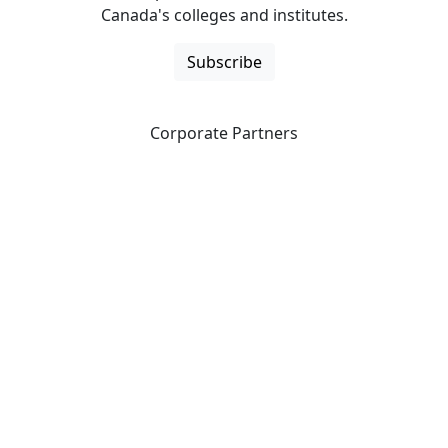
Canada's colleges and institutes.
Subscribe
Corporate Partners
CICan partners with organizations that are national in
scope to expand opportunities and offer new products
and services to our members.