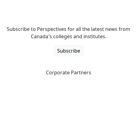
Subscribe to Perspectives for all the latest news from
Canada's colleges and institutes.
Subscribe
Corporate Partners
CICan partners with organizations that are national in
scope to expand opportunities and offer new products
and services to our members.