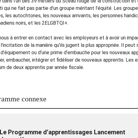
té dans l’un des 39 métiers du Sceau rouge de la construction et
i qui ne fait pas partie d’un groupe méritant l’équité. Les grou
, les autochtones, les nouveaux arrivants, les personnes handi
nadiens noirs, et les 2ELGBTQI+.
nous à entrer en contact avec les employeurs et à avoir un impa
r l’incitation de la manière qu’ils jugent la plus appropriée. Il peu
t d’équipement ou d’une prime d’embauche pour les nouveaux ap
ver, embaucher, intégrer et fidéliser de nouveaux apprentis. Les
m de deux apprentis par année fiscale.
ramme connexe
Le Programme d’apprentissages Lancement