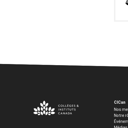
CICan
Nos m
Notre r
Événem
Médias