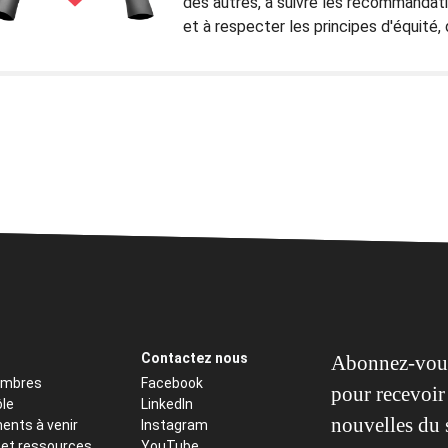
des autres, à suivre les recommandat
et à respecter les principes d'équité, 
Contactez nous
Abonnez-vous
embres
Facebook
pour recevoir 
ôle
LinkedIn
nouvelles du 
ents à venir
Instagram
 et ressources
YouTube