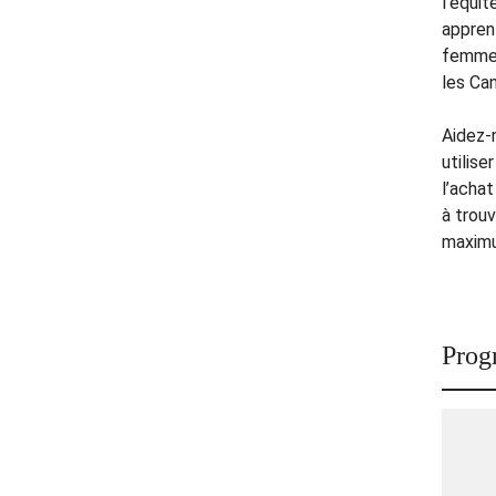
l’équi
apprent
femmes
les Ca
Aidez-
utilise
l’acha
à trou
maximu
Prog