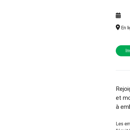
En l
In
Rejoi
et mo
à emb
Les em