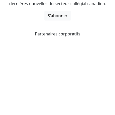
dernières nouvelles du secteur collégial canadien.
S'abonner
Partenaires corporatifs
CICan noue des partenariats avec des organisations qui
opèrent à l’échelle du pays pour étendre les possibilités
d’affaires pour ses membres et offrir à ceux-ci de
nouveaux produits et services.
Collèges et instituts Canada est fière d'être membre des
organisations suivantes.