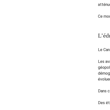
atténu
Ce mod
L’éd
Le Can
Les av
géopol
démogr
évolue
Dans c
Des éta