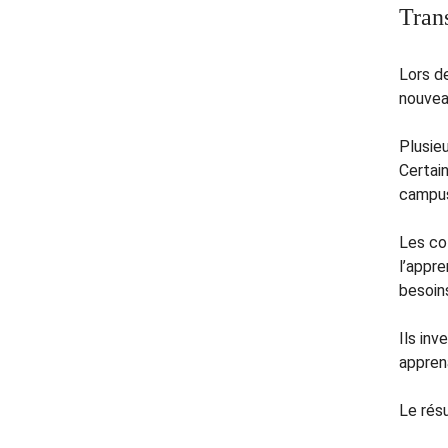
Trans
Lors d
nouvea
Plusieu
Certai
campus 
Les col
l’appr
besoins
Ils in
appren
Le résu