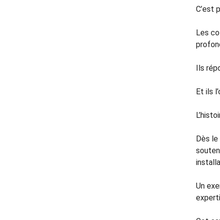
C’est 
Les co
profon
Ils rép
Et ils l
L’histo
Dès le
souteni
instal
Un exem
expert