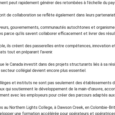
ment peut rapidement générer des retombées à l’échelle du pay
rit de collaboration se reflète également dans leurs partenariat
eurs, gouvernements, communautés autochtones et organismes s
s parce qu’ils savent collaborer efficacement et livrer des résu
le, ils créent des passerelles entre compétences, innovation et 
ts tout en préparant l’avenir.
ue le Canada investit dans des projets structurants liés à sa rés
 secteur collégial devient encore plus essentiel.
llèges et instituts ne sont pas seulement des établissements d
aux qui soutiennent le développement de la main-d’œuvre, accom
ement avec les employeurs pour créer des parcours adaptés aux 
s au Northern Lights College, à Dawson Creek, en Colombie-Britan
elopper une formation accélérée pour opérateurs et opératrices