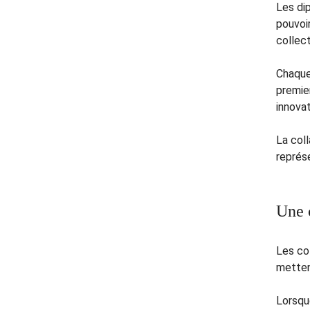
Les dip
pouvoir
collect
Chaque
premie
innovat
La col
représe
Une 
Les col
metten
Lorsqu