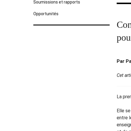
Soumissions et rapports
Opportunités
Com
pou
Par Pa
Cet ar
La prem
Elle s
entre 
enseig