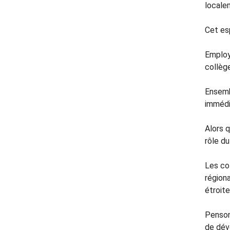
locale
Cet esp
Employ
collège
Ensemb
immédia
Alors q
rôle du
Les co
région
étroit
Penson
de dév