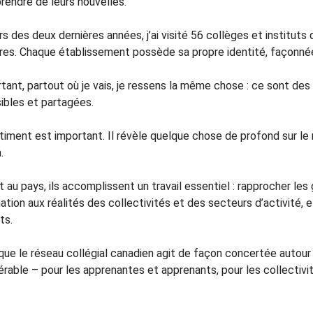
rendre de leurs nouvelles.
s des deux dernières années, j’ai visité 56 collèges et institut
oires. Chaque établissement possède sa propre identité, façonnée
tant, partout où je vais, je ressens la même chose : ce sont des
ibles et partagées.
iment est important. Il révèle quelque chose de profond sur le r
.
 au pays, ils accomplissent un travail essentiel : rapprocher les
ation aux réalités des collectivités et des secteurs d’activité, 
ts.
sque le réseau collégial canadien agit de façon concertée autou
rable – pour les apprenantes et apprenants, pour les collectivit