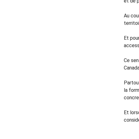
et de p
Au cour
territ
Et pour
access
Ce sent
Canada
Partout
la form
concre
Et lor
considé