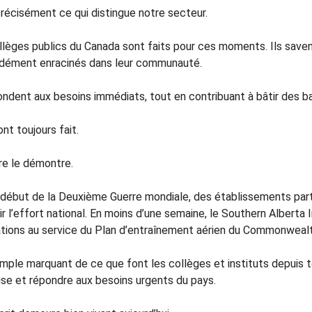
précisément ce qui distingue notre secteur.
llèges publics du Canada sont faits pour ces moments. Ils save
dément enracinés dans leur communauté.
ondent aux besoins immédiats, tout en contribuant à bâtir des ba
’ont toujours fait.
ire le démontre.
 début de la Deuxième Guerre mondiale, des établissements part
r l’effort national. En moins d’une semaine, le Southern Alberta
lations au service du Plan d’entraînement aérien du Commonwealt
ple marquant de ce que font les collèges et instituts depuis tou
ise et répondre aux besoins urgents du pays.