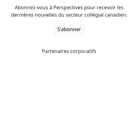
Abonnez-vous à Perspectives pour recevoir les
dernières nouvelles du secteur collégial canadien.
S'abonner
Partenaires corporatifs
CICan noue des partenariats avec des organisations qui
opèrent à l’échelle du pays pour étendre les possibilités
d’affaires pour ses membres et offrir à ceux-ci de
nouveaux produits et services.
Collèges et instituts Canada est fière d'être membre des
organisations suivantes.