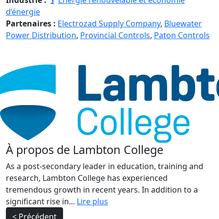
Industrie :
Énergie renouvelable et économie
d’énergie
Partenaires :
Electrozad Supply Company
,
Bluewater
Power Distribution
,
Provincial Controls
,
Paton Controls
À propos de Lambton College
As a post-secondary leader in education, training and
research, Lambton College has experienced
tremendous growth in recent years. In addition to a
significant rise in...
Lire plus
Navigation
< Précédent