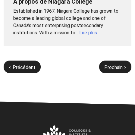
À propos de Niagara College
Established in 1967, Niagara College has grown to
become a leading global college and one of
Canada’s most enterprising postsecondary
institutions. With a mission to...
Lire plus
Navigation
< Précédent
Prochain >
de
l’article