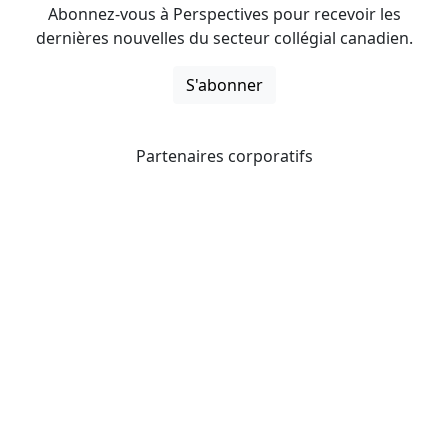
Abonnez-vous à Perspectives pour recevoir les
dernières nouvelles du secteur collégial canadien.
S'abonner
Partenaires corporatifs
CICan noue des partenariats avec des organisations qui
opèrent à l’échelle du pays pour étendre les possibilités
d’affaires pour ses membres et offrir à ceux-ci de
nouveaux produits et services.
Collèges et instituts Canada est fière d'être membre des
organisations suivantes.