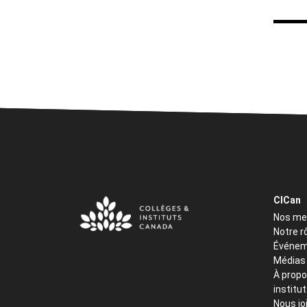
CICan
Nos m
Notre r
Événem
Médias
À propo
institu
Nous jo