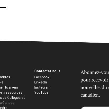
Contactez nous
Abonnez-vous
embres
Facebook
pour recevoir 
ôle
LinkedIn
nouvelles du 
ents à venir
Instagram
 et ressources
YouTube
canadien.
s de Collèges et
ts Canada
indre