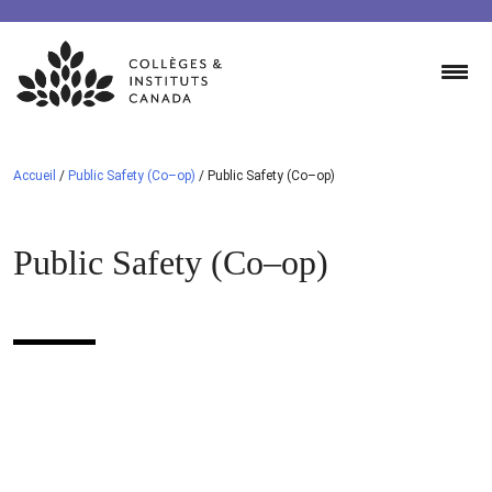
Skip
to
content
Accueil
/
Public Safety (Co–op)
/
Public Safety (Co–op)
Public Safety (Co–op)