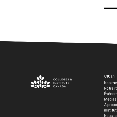
CICan
Nos m
Notre r
Événem
Médias
À propo
institu
Nous jo