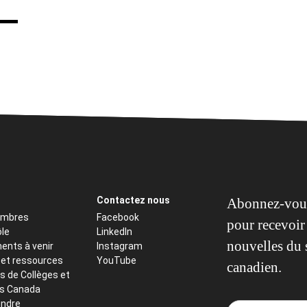
Contactez nous
Abonnez-vous
embres
Facebook
pour recevoir 
ôle
LinkedIn
nouvelles du 
ents à venir
Instagram
 et ressources
YouTube
canadien.
s de Collèges et
ts Canada
indre