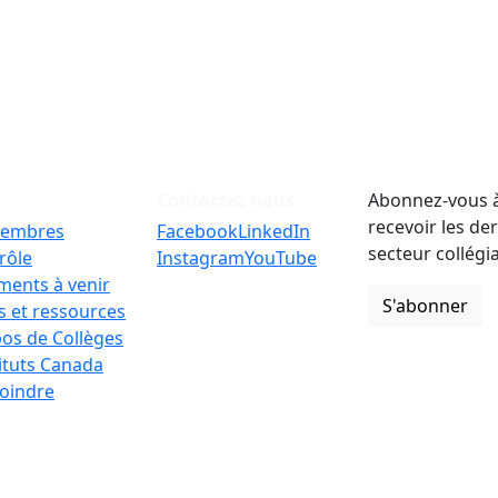
Contactez nous
Abonnez-vous à
recevoir les de
embres
Facebook
LinkedIn
secteur collégi
rôle
Instagram
YouTube
ments à venir
S'abonner
 et ressources
os de Collèges
tituts Canada
oindre