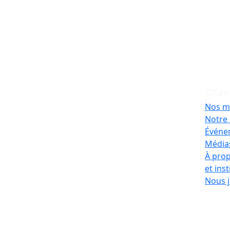
CICan
Nos m
Notre 
Événe
Médias
À prop
et ins
Nous j