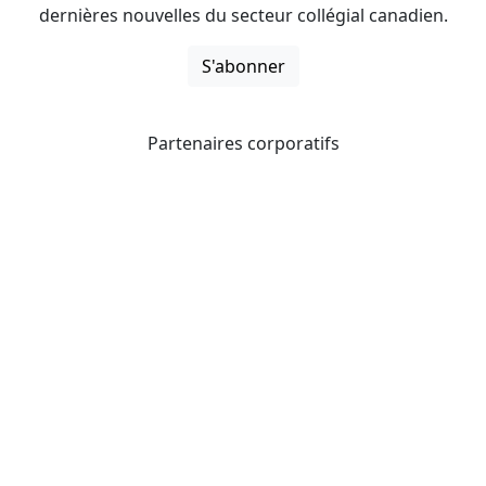
dernières nouvelles du secteur collégial canadien.
S'abonner
Partenaires corporatifs
CICan noue des partenariats avec des organisations qui
opèrent à l’échelle du pays pour étendre les possibilités
d’affaires pour ses membres et offrir à ceux-ci de
nouveaux produits et services.
Collèges et instituts Canada est fière d'être membre des
organisations suivantes.