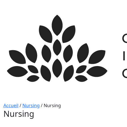
Skip
to
content
Accueil
/
Nursing
/
Nursing
Nursing