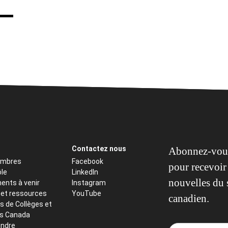
Contactez nous
Abonnez-vous
embres
Facebook
pour recevoir 
ôle
LinkedIn
nouvelles du 
ents à venir
Instagram
 et ressources
YouTube
canadien.
s de Collèges et
ts Canada
indre