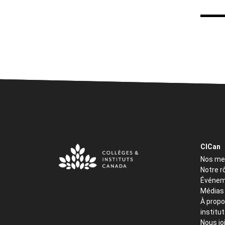
CICan
Nos m
Notre r
Événem
Médias
À propo
institu
Nous jo