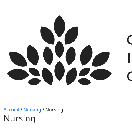
Skip
to
content
Accueil
/
Nursing
/
Nursing
Nursing