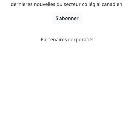
dernières nouvelles du secteur collégial canadien.
S'abonner
Partenaires corporatifs
CICan noue des partenariats avec des organisations qui
opèrent à l’échelle du pays pour étendre les possibilités
d’affaires pour ses membres et offrir à ceux-ci de
nouveaux produits et services.
Collèges et instituts Canada est fière d'être membre des
organisations suivantes.