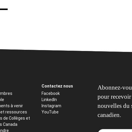
Contactez nous
Abonnez-vous
embres
Facebook
pour recevoir 
ôle
LinkedIn
nouvelles du 
ents à venir
Instagram
 et ressources
YouTube
canadien.
s de Collèges et
ts Canada
indre