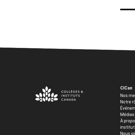
CICan
Nos m
Notre r
Événem
Médias
À propo
institu
Nous jo