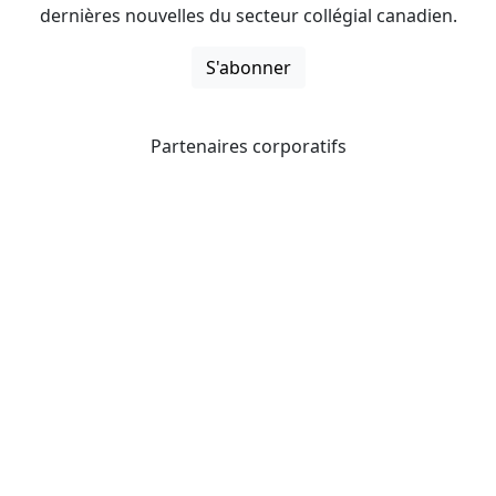
dernières nouvelles du secteur collégial canadien.
S'abonner
Partenaires corporatifs
CICan noue des partenariats avec des organisations qui
opèrent à l’échelle du pays pour étendre les possibilités
d’affaires pour ses membres et offrir à ceux-ci de
nouveaux produits et services.
Collèges et instituts Canada est fière d'être membre des
organisations suivantes.