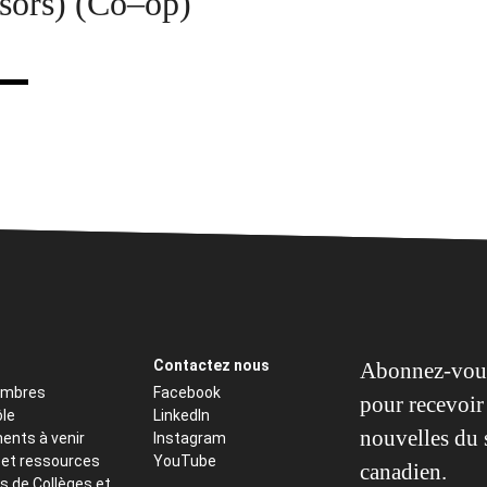
sors) (Co–op)
Contactez nous
Abonnez-vous
embres
Facebook
pour recevoir 
ôle
LinkedIn
nouvelles du 
ents à venir
Instagram
 et ressources
YouTube
canadien.
s de Collèges et