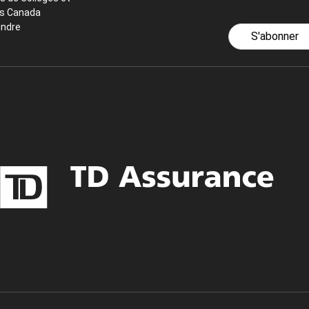
ts Canada
indre
S'abonner