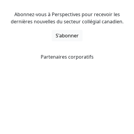
Abonnez-vous à Perspectives pour recevoir les
dernières nouvelles du secteur collégial canadien.
S'abonner
Partenaires corporatifs
CICan noue des partenariats avec des organisations qui
opèrent à l’échelle du pays pour étendre les possibilités
d’affaires pour ses membres et offrir à ceux-ci de
nouveaux produits et services.
Collèges et instituts Canada est fière d'être membre des