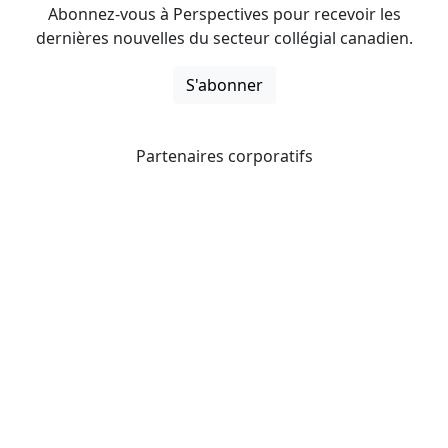
Abonnez-vous à Perspectives pour recevoir les
dernières nouvelles du secteur collégial canadien.
S'abonner
Partenaires corporatifs
CICan noue des partenariats avec des organisations qui
opèrent à l’échelle du pays pour étendre les possibilités
d’affaires pour ses membres et offrir à ceux-ci de
nouveaux produits et services.
Collèges et instituts Canada est fière d'être membre des
organisations suivantes.