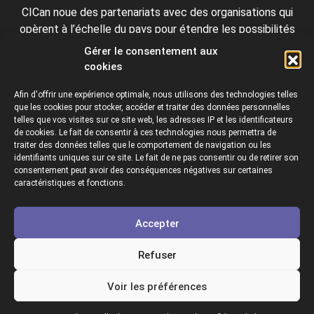
CICan noue des partenariats avec des organisations qui
opèrent à l’échelle du pays pour étendre les possibilités
d’affaires pour ses membres et offrir à ceux-ci de nouveaux
Gérer le consentement aux
produits et services.
cookies
Afin d'offrir une expérience optimale, nous utilisons des technologies telles
que les cookies pour stocker, accéder et traiter des données personnelles
telles que vos visites sur ce site web, les adresses IP et les identificateurs
de cookies. Le fait de consentir à ces technologies nous permettra de
traiter des données telles que le comportement de navigation ou les
identifiants uniques sur ce site. Le fait de ne pas consentir ou de retirer son
consentement peut avoir des conséquences négatives sur certaines
Collèges et instituts Canada est fière d'être membre des
caractéristiques et fonctions.
organisations suivantes.
Accepter
Refuser
Voir les préférences
Copyright © 2026 Colleges & Institutes Canada