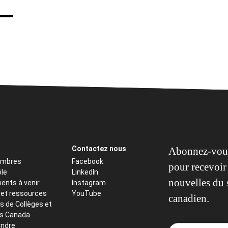
Contactez nous
Abonnez-vous
embres
Facebook
pour recevoir 
ôle
LinkedIn
nouvelles du 
ents à venir
Instagram
 et ressources
YouTube
canadien.
s de Collèges et
ts Canada
indre