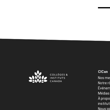
CICan
Nos m
Notre r
Événem
Médias
À propo
institu
Nous jo