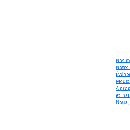
CICan
Nos m
Notre 
Événe
Médias
À prop
et ins
Nous j