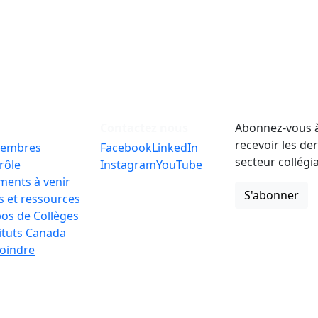
Contactez nous
Abonnez-vous à
recevoir les de
embres
Facebook
LinkedIn
secteur collégi
rôle
Instagram
YouTube
ments à venir
S'abonner
 et ressources
os de Collèges
tituts Canada
oindre