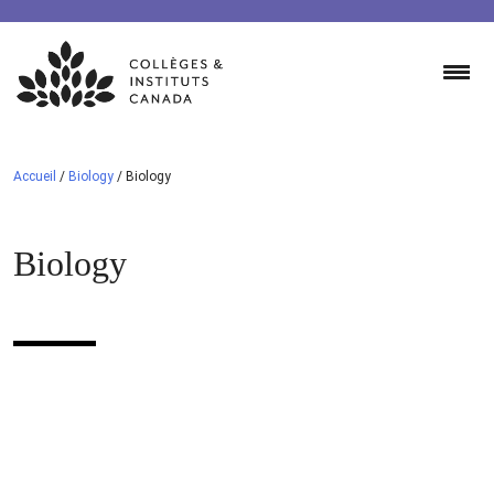
Skip
to
content
Accueil
/
Biology
/
Biology
Biology