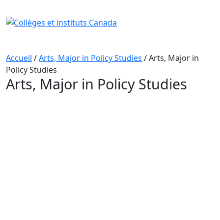
Skip
to
content
Accueil
/
Arts, Major in Policy Studies
/
Arts, Major in
Policy Studies
Arts, Major in Policy Studies