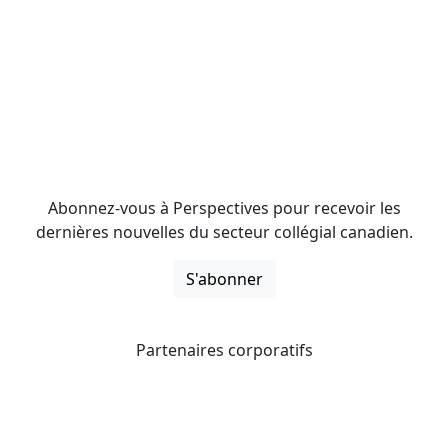
Abonnez-vous à Perspectives pour recevoir les
dernières nouvelles du secteur collégial canadien.
S'abonner
Partenaires corporatifs
CICan noue des partenariats avec des organisations qui
opèrent à l’échelle du pays pour étendre les possibilités
d’affaires pour ses membres et offrir à ceux-ci de