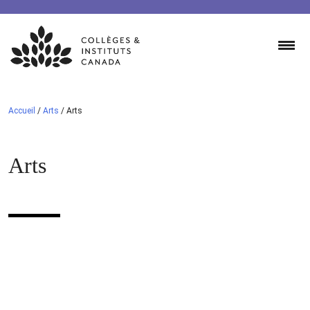
Skip
to
content
Accueil
/
Arts
/
Arts
Arts