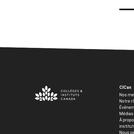
CICan
Nos m
Notre r
Événem
Médias
À propo
institu
Nous jo