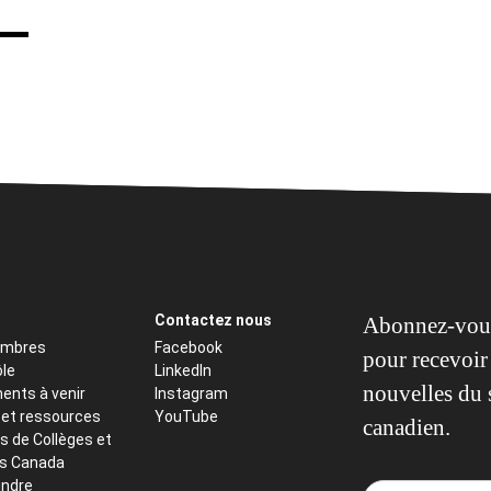
Contactez nous
Abonnez-vous
embres
Facebook
pour recevoir 
ôle
LinkedIn
nouvelles du 
ents à venir
Instagram
 et ressources
YouTube
canadien.
s de Collèges et
ts Canada
indre