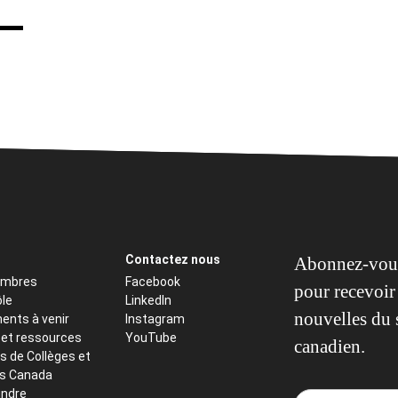
Contactez nous
Abonnez-vous
embres
Facebook
pour recevoir 
ôle
LinkedIn
nouvelles du 
ents à venir
Instagram
 et ressources
YouTube
canadien.
s de Collèges et
ts Canada
indre