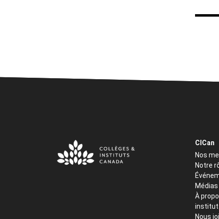
CICan
Nos m
Notre r
Événem
Médias
À propo
institu
Nous jo