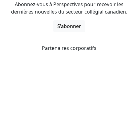
Abonnez-vous à Perspectives pour recevoir les
dernières nouvelles du secteur collégial canadien.
S'abonner
Partenaires corporatifs
CICan noue des partenariats avec des organisations qui
opèrent à l’échelle du pays pour étendre les possibilités
d’affaires pour ses membres et offrir à ceux-ci de
nouveaux produits et services.
Collèges et instituts Canada est fière d'être membre des
organisations suivantes.