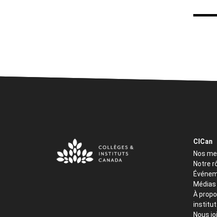
CICan
Nos m
Notre r
Événem
Médias
À propo
institu
Nous jo