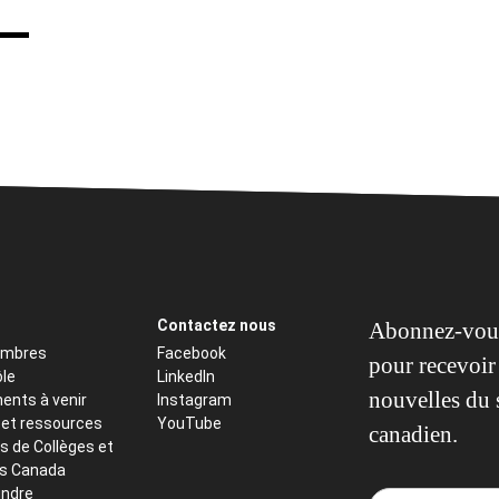
Contactez nous
Abonnez-vous
embres
Facebook
pour recevoir 
ôle
LinkedIn
nouvelles du 
ents à venir
Instagram
 et ressources
YouTube
canadien.
s de Collèges et
ts Canada
indre