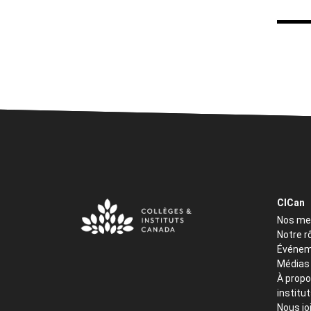
CICan
Nos m
Notre r
Événem
Médias
À propo
institu
Nous jo