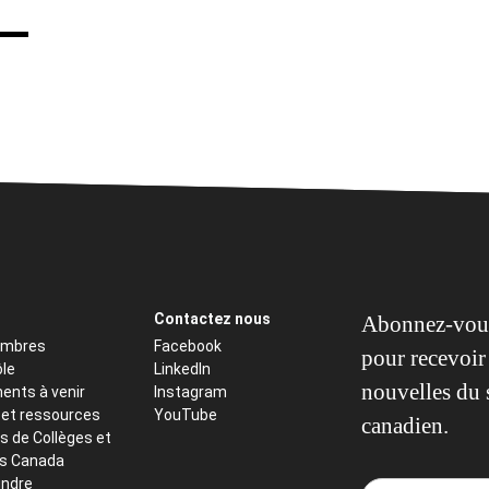
Contactez nous
Abonnez-vous
embres
Facebook
pour recevoir 
ôle
LinkedIn
nouvelles du 
ents à venir
Instagram
 et ressources
YouTube
canadien.
s de Collèges et
ts Canada
indre