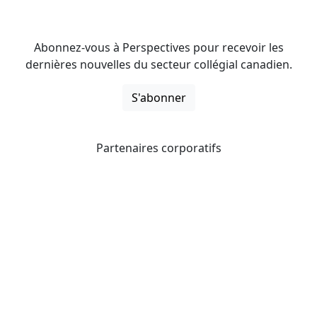
Abonnez-vous à Perspectives pour recevoir les
dernières nouvelles du secteur collégial canadien.
S'abonner
Partenaires corporatifs
CICan noue des partenariats avec des organisations qui
opèrent à l’échelle du pays pour étendre les possibilités
d’affaires pour ses membres et offrir à ceux-ci de
nouveaux produits et services.