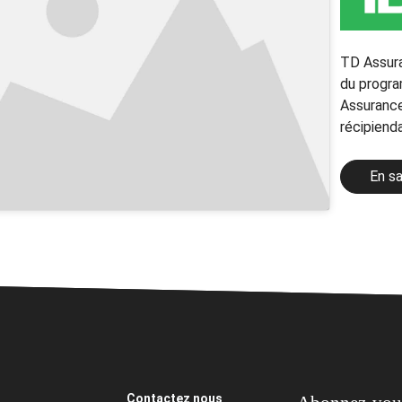
TD Assuran
du progra
Assurance
récipienda
En sa
Contactez nous