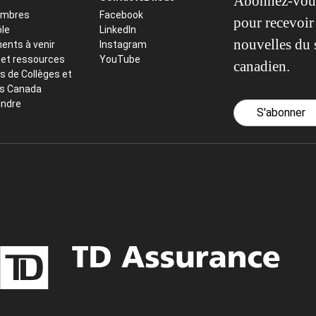
Abonnez-vous
embres
Facebook
pour recevoir 
ôle
LinkedIn
nouvelles du 
ents à venir
Instagram
 et ressources
YouTube
canadien.
s de Collèges et
ts Canada
indre
S'abonner