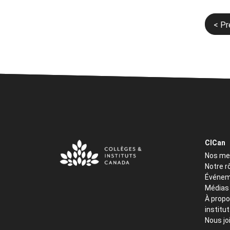
Navi
< P
de
l’art
CICan
Nos m
Notre r
Événem
Médias
À propo
institu
Nous jo