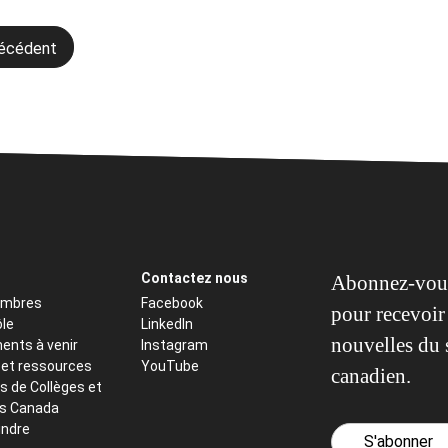
gation
récédent
icle
Contactez nous
Abonnez-vous
embres
Facebook
pour recevoir 
ôle
LinkedIn
nouvelles du 
ents à venir
Instagram
 et ressources
YouTube
canadien.
s de Collèges et
ts Canada
indre
S'abonner