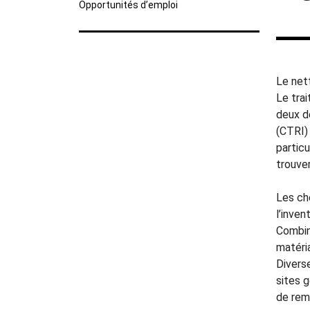
Opportunités d’emploi
Le net
Le tra
deux d
(CTRI)
partic
trouve
Les ch
l’inven
Combiné
matéri
Divers
sites g
de rem