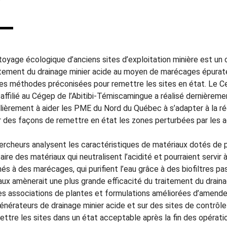
toyage écologique d’anciens sites d’exploitation minière est un 
itement du drainage minier acide au moyen de marécages épurateu
es méthodes préconisées pour remettre les sites en état. Le Ce
 affilié au Cégep de l’Abitibi-Témiscamingue a réalisé dernièrem
ulièrement à aider les PME du Nord du Québec à s’adapter à la r
r des façons de remettre en état les zones perturbées par les ac
ercheurs analysent les caractéristiques de matériaux dotés de 
taire des matériaux qui neutralisent l’acidité et pourraient servi
s à des marécages, qui purifient l’eau grâce à des biofiltres pas
aux amènerait une plus grande efficacité du traitement du draina
es associations de plantes et formulations améliorées d’amende
énérateurs de drainage minier acide et sur des sites de contrôle 
ettre les sites dans un état acceptable après la fin des opératio