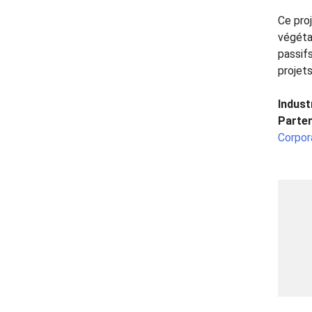
Ce pro
végéta
passifs
projet
Industr
Parten
Corpor