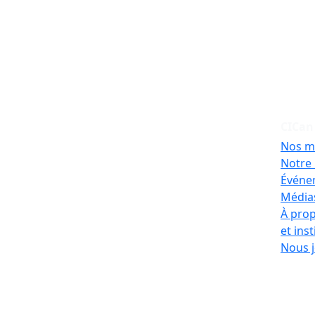
CICan
Nos m
Notre 
Événe
Médias
À prop
et ins
Nous j