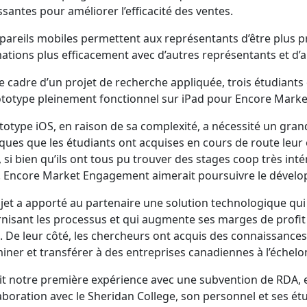
ssantes pour améliorer l’efficacité des ventes.
pareils mobiles permettent aux représentants d’être plus pr
ations plus efficacement avec d’autres représentants et d’am
e cadre d’un projet de recherche appliquée, trois étudiant
totype pleinement fonctionnel sur iPad pour Encore Mark
totype iOS, en raison de sa complexité, a nécessité un gra
ques que les étudiants ont acquises en cours de route leur 
l, si bien qu’ils ont tous pu trouver des stages coop très int
. Encore Market Engagement aimerait poursuivre le dévelop
jet a apporté au partenaire une solution technologique qui 
isant les processus et qui augmente ses marges de profit
i. De leur côté, les chercheurs ont acquis des connaissances
iner et transférer à des entreprises canadiennes à l’échelon 
ait notre première expérience avec une subvention de RDA,
laboration avec le Sheridan College, son personnel et ses étu