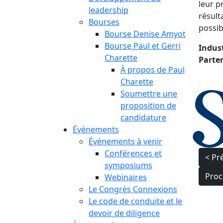
leur p
leadership
résult
Bourses
possib
Bourse Denise Amyot
Bourse Paul et Gerri
Indust
Charette
Parten
À propos de Paul
Charette
Soumettre une
proposition de
candidature
Événements
Événements à venir
Nav
Conférences et
< Pr
symposiums
de
Proc
Webinaires
Le Congrès Connexions
l’ar
Le code de conduite et le
devoir de diligence