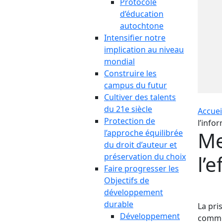
Protocole
d’éducation
autochtone
Intensifier notre
implication au niveau
mondial
Construire les
campus du futur
Cultiver des talents
du 21e siècle
Accuei
Protection de
l’info
Me
l’approche équilibrée
du droit d’auteur et
l’
préservation du choix
Faire progresser les
Objectifs de
développement
durable
La pri
Développement
commer