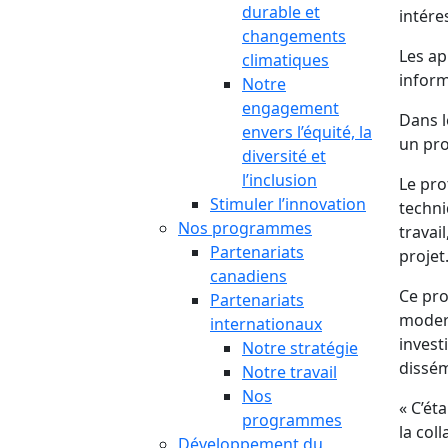
durable et
intére
changements
Les ap
climatiques
inform
Notre
engagement
Dans l
envers l’équité, la
un pro
diversité et
l’inclusion
Le pro
Stimuler l’innovation
techni
Nos programmes
travai
Partenariats
projet
canadiens
Ce pro
Partenariats
modern
internationaux
invest
Notre stratégie
dissém
Notre travail
Nos
« C’ét
programmes
la col
Développement du