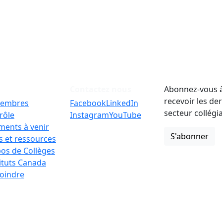
Contactez nous
Abonnez-vous à
recevoir les de
embres
Facebook
LinkedIn
secteur collégi
rôle
Instagram
YouTube
ments à venir
S'abonner
 et ressources
os de Collèges
tituts Canada
oindre