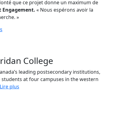
 volonté que ce projet donne un maximum de
et Engagement.
« Nous espérons avoir la
herche. »
ns
ridan College
Canada’s leading postsecondary institutions,
me students at four campuses in the western
Lire plus