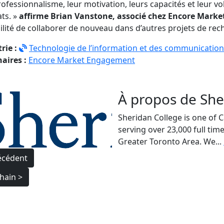
rofessionnalisme, leur motivation, leurs capacités et leur
ats. »
affirme Brian Vanstone, associé chez Encore Mark
ilité de collaborer de nouveau dans d’autres projets de rec
rie :
Technologie de l’information et des communicatio
aires :
Encore Market Engagement
À propos de She
Sheridan College is one of 
serving over 23,000 full ti
Greater Toronto Area. We...
igation
écédent
hain >
ticle