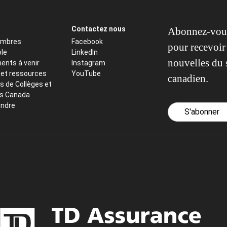
Contactez nous
Abonnez-vous
embres
Facebook
pour recevoir 
ôle
LinkedIn
nouvelles du 
ents à venir
Instagram
 et ressources
YouTube
canadien.
s de Collèges et
ts Canada
indre
S'abonner