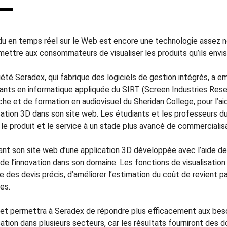
du en temps réel sur le Web est encore une technologie assez n
mettre aux consommateurs de visualiser les produits qu’ils envi
iété Seradex, qui fabrique des logiciels de gestion intégrés, 
iants en informatique appliquée du SIRT (Screen Industries Resea
he et de formation en audiovisuel du Sheridan College, pour l’aid
isation 3D dans son site web. Les étudiants et les professeurs d
le produit et le service à un stade plus avancé de commercialisa
ant son site web d’une application 3D développée avec l’aide de
 de l’innovation dans son domaine. Les fonctions de visualisatio
re des devis précis, d’améliorer l’estimation du coût de revient
es.
jet permettra à Seradex de répondre plus efficacement aux beso
sation dans plusieurs secteurs, car les résultats fourniront des 