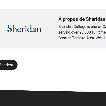
À propos de Sheridan
Sheridan College is one of C
serving over 23,000 full tim
Greater Toronto Area. We...
L
gation
récédent
icle