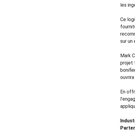
les ing
Ce logi
fournit
recomm
sur un 
Mark C
projet 
bonifie
ouvrir
En offr
l’enga
appliqu
Industr
Parten