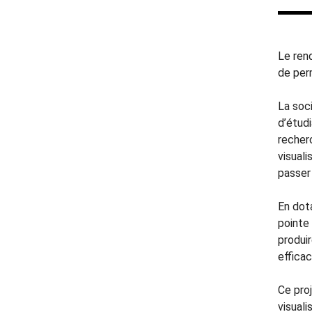
Le ren
de per
La soc
d’étud
recherc
visual
passer 
En dot
pointe
produi
efficac
Ce pro
visuali