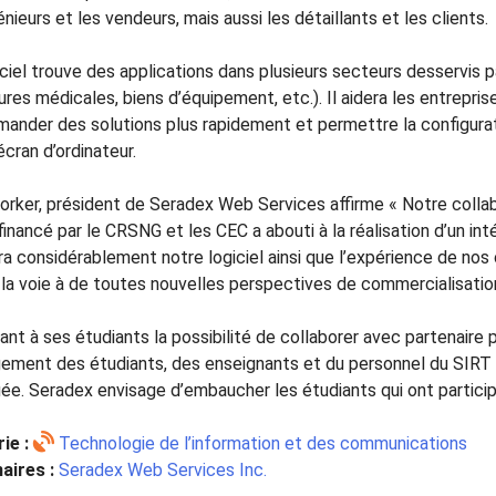
énieurs et les vendeurs, mais aussi les détaillants et les clients.
ciel trouve des applications dans plusieurs secteurs desservis p
ures médicales, biens d’équipement, etc.). Il aidera les entrepri
ander des solutions plus rapidement et permettre la configurati
écran d’ordinateur.
orker, président de Seradex Web Services affirme
« Notre colla
financé par le CRSNG et les CEC a abouti à la réalisation d’un in
ra considérablement notre logiciel ainsi que l’expérience de nos 
a la voie à de toutes nouvelles perspectives de commercialisatio
ant à ses étudiants la possibilité de collaborer avec partenaire 
gement des étudiants, des enseignants et du personnel du SIRT
ée. Seradex envisage d’embaucher les étudiants qui ont participé 
ie :
Technologie de l’information et des communications
aires :
Seradex Web Services Inc.