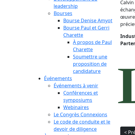
Calvin
leadership
échang
Bourses
œuvre 
Bourse Denise Amyot
précie
Bourse Paul et Gerri
Charette
Indust
À propos de Paul
Parten
Charette
Soumettre une
proposition de
candidature
Événements
Événements à venir
Conférences et
symposiums
Webinaires
Le Congrès Connexions
Le code de conduite et le
Nav
devoir de diligence
< Pr