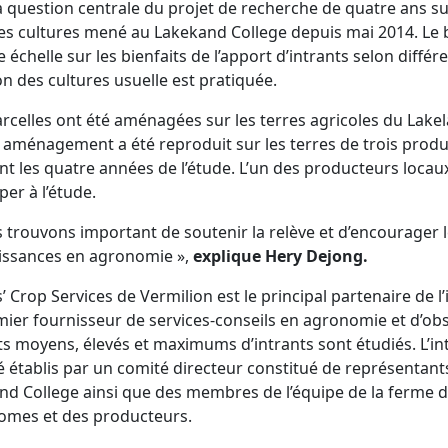
la question centrale du projet de recherche de quatre ans sur
s cultures mené au Lakekand College depuis mai 2014. Le bu
 échelle sur les bienfaits de l’apport d’intrants selon diffé
on des cultures usuelle est pratiquée.
rcelles ont été aménagées sur les terres agricoles du Lakela
ménagement a été reproduit sur les terres de trois product
t les quatre années de l’étude. L’un des producteurs locaux, 
per à l’étude.
 trouvons important de soutenir la relève et d’encourager 
issances en agronomie »,
explique Hery Dejong.
 Crop Services de Vermilion est le principal partenaire de l’i
mier fournisseur de services-conseils en agronomie et d’obse
s moyens, élevés et maximums d’intrants sont étudiés. L’inten
é établis par un comité directeur constitué de représentan
nd College ainsi que des membres de l’équipe de la ferme d
omes et des producteurs.