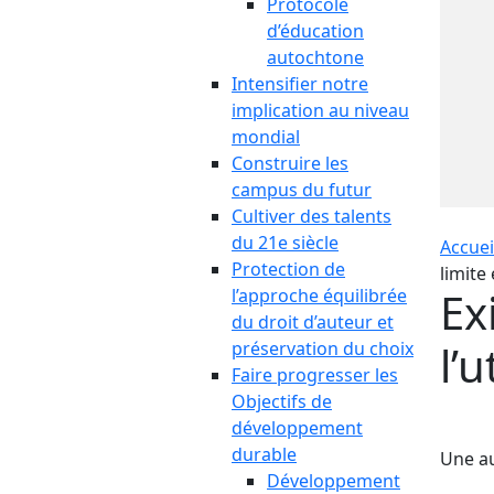
Protocole
d’éducation
autochtone
Intensifier notre
implication au niveau
mondial
Construire les
campus du futur
Cultiver des talents
du 21e siècle
Accuei
Protection de
limite
Ex
l’approche équilibrée
du droit d’auteur et
l’
préservation du choix
Faire progresser les
Objectifs de
développement
durable
Une au
Développement