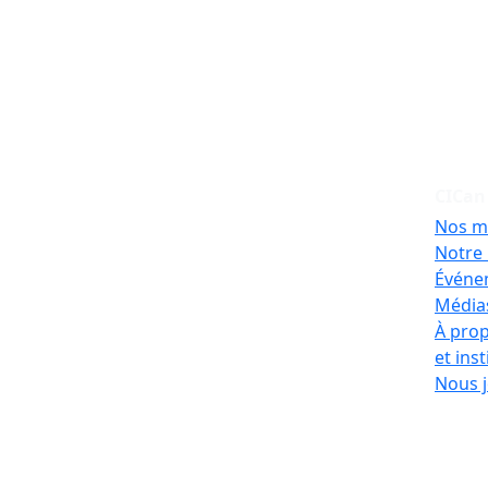
CICan
Nos m
Notre 
Événe
Médias
À prop
et ins
Nous j