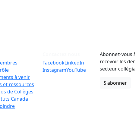
Contactez nous
Abonnez-vous à
recevoir les de
embres
Facebook
LinkedIn
secteur collégi
rôle
Instagram
YouTube
ments à venir
S'abonner
 et ressources
os de Collèges
tituts Canada
oindre