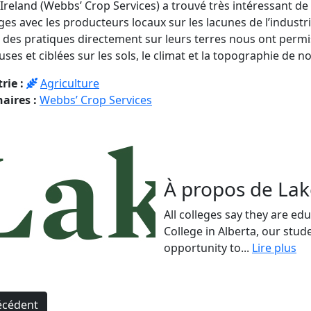
 Ireland (Webbs’ Crop Services) a trouvé très intéressant de p
es avec les producteurs locaux sur les lacunes de l’industr
des pratiques directement sur leurs terres nous ont permis
uses et ciblées sur les sols, le climat et la topographie de n
rie :
Agriculture
aires :
Webbs’ Crop Services
À propos de Lak
All colleges say they are ed
College in Alberta, our stud
opportunity to...
Lire plus
igation
écédent