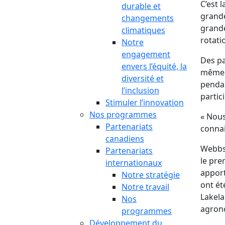
C’est 
durable et
grande
changements
grande
climatiques
rotati
Notre
engagement
Des pa
envers l’équité, la
même a
diversité et
pendan
l’inclusion
partici
Stimuler l’innovation
Nos programmes
« Nous
Partenariats
conna
canadiens
Webbs’
Partenariats
le pre
internationaux
apport
Notre stratégie
ont ét
Notre travail
Lakela
Nos
agron
programmes
Développement du