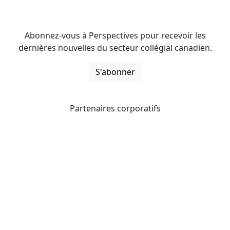
Abonnez-vous à Perspectives pour recevoir les
dernières nouvelles du secteur collégial canadien.
S'abonner
Partenaires corporatifs
CICan noue des partenariats avec des organisations qui
opèrent à l’échelle du pays pour étendre les possibilités
d’affaires pour ses membres et offrir à ceux-ci de
nouveaux produits et services.