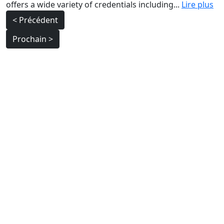
offers a wide variety of credentials including...
Lire plus
Navigation
< Précédent
de
Prochain >
l’article